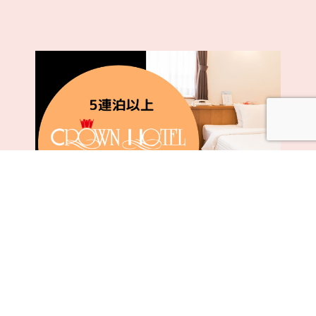
連泊
【5連泊以上】連泊予約でお特に快適滞在♪《素泊
まり》
プラン詳細はこちら