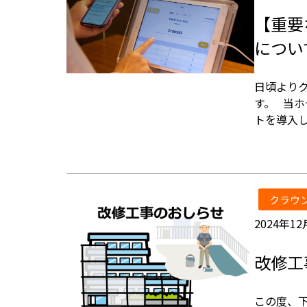
【重要
について
日頃より
す。 当ホ
トを導入
クラウ
2024年12
改修工
この度、