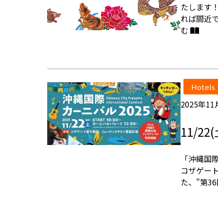
たします
れば間近
む
Hotels
2025年11
11/
「沖縄国際
コザゲート
た、”第3