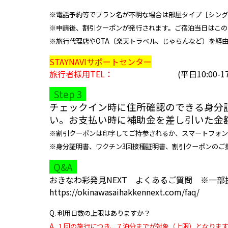
※電話予約等でプラン名が不明な場合は部屋タイプ［シング
※申請後、割引クーポンが発行されます。ご宿泊当日はこの
※旅行代理店やOTA（楽天トラベル、じゃらんなど）を経由し
STAYNAVIサポートセンター
旅行者様用TEL：
050-3173-3545
(平日10:00-17
Step 3
チェックイン時に住所確認のできる身分
い。お支払い時に補助金を差し引いた金
※割引クーポンは印字してご持参されるか、スマートフォン
※身分証明書、ワクチン3回接種証明書、割引クーポンのご
Q&A
おきなわ彩発見NEXT よくあるご質問
※一部
https://okinawasaihakkennext.com/faq/
Q. 利用日数の上限はありますか？
A. １回の旅行につき、７泊分までが対象（上限）となりま