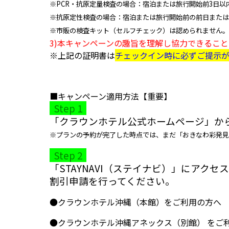
※PCR・抗原定量検査の場合：宿泊または旅行開始前3日以
※抗原定性検査の場合：宿泊または旅行開始前の前日または
※市販の検査キット（セルフチェック）は認められません。
3)本キャンペーンの趣旨を理解し協力できること
※上記の証明書は
チェックイン時に必ずご提示が
■キャンペーン適用方法【重要】
Step 1
「クラウンホテル公式ホームページ」
か
※プランの予約が完了した時点では、まだ「おきなわ彩発見
Step 2
「STAYNAVI（ステイナビ）」
にアクセス
割引申請を行ってください。
●
クラウンホテル沖縄（本館）
をご利用の方へ
●
クラウンホテル沖縄アネックス（別館）
をご